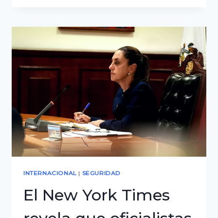
Bolivia–
Brasil:
incautación
revela
fallas
en
control
antidroga
INTERNACIONAL
|
SEGURIDAD
El New York Times