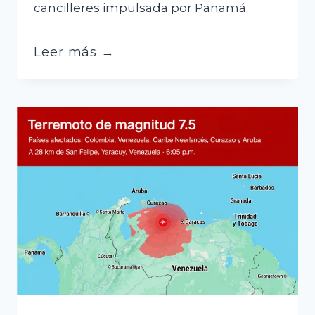
cancilleres impulsada por Panamá.
Aramayo
Leer más →
expone
ante
la
OEA
el
impacto
de
los
bloqueos
y
confirma
misión
internacional