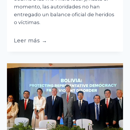
momento, las autoridades no han
entregado un balance oficial de heridos
o víctimas.
Un
Leer más →
fuerte
terremoto
sacude
Venezuela
y
provoca
colapsos
de
edificios
en
Caracas