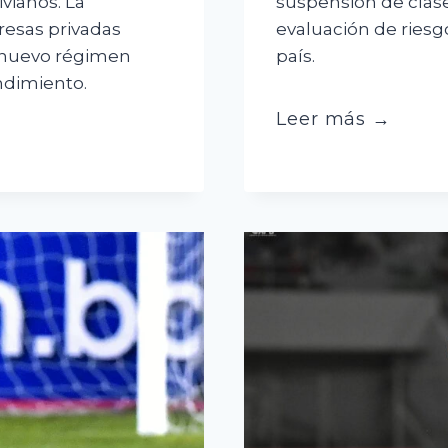
ivianos. La
suspensión de clase
resas privadas
evaluación de riesg
n nuevo régimen
país.
endimiento.
Violencia
Leer más →
tras
la
caída
de
“El
Mencho”
expone
dudas
sobre
la
seguridad