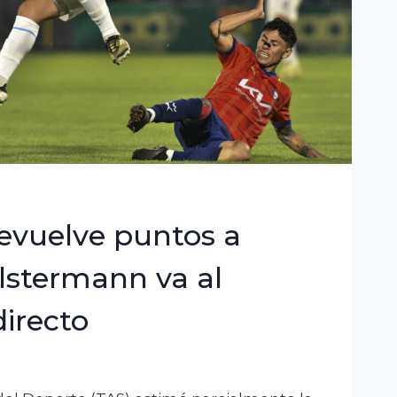
evuelve puntos a
lstermann va al
irecto