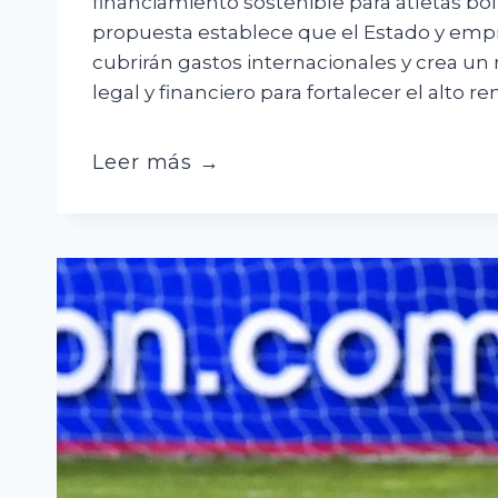
financiamiento sostenible para atletas bol
propuesta establece que el Estado y emp
cubrirán gastos internacionales y crea u
legal y financiero para fortalecer el alto r
Ley
Leer más →
de
Incentivo
al
Deporte
elimina
impuestos
y
garantiza
financiamiento
para