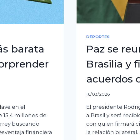
DEPORTES
ás barata
Paz se reu
sorprender
Brasilia y 
acuerdos 
16/03/2026
lave en el
El presidente Rodrig
e 15,4 millones de
a Brasil y será recibi
errey buscando
con quien firmará c
esventaja financiera
la relación bilateral.