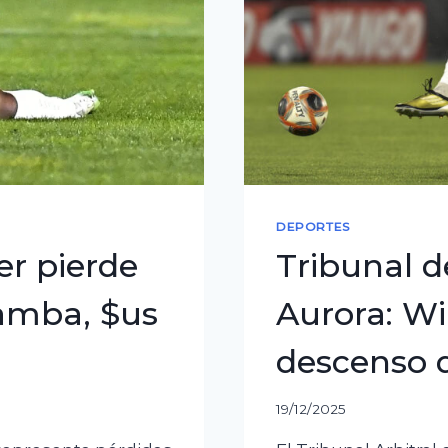
del
Mundial
DEPORTES
er pierde
Tribunal d
bamba, $us
Aurora: Wi
descenso d
19/12/2025