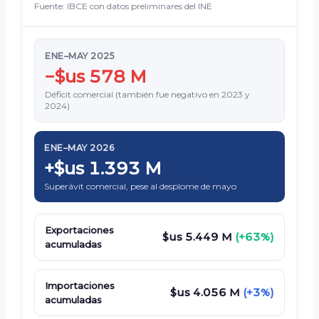
Fuente: IBCE con datos preliminares del INE
ENE–MAY 2025
−$us 578 M
Déficit comercial (también fue negativo en 2023 y
2024)
ENE–MAY 2026
+$us 1.393 M
Superávit comercial, pese al desplome de mayo
Exportaciones
$us 5.449 M
(+63%)
acumuladas
Importaciones
$us 4.056 M
(+3%)
acumuladas