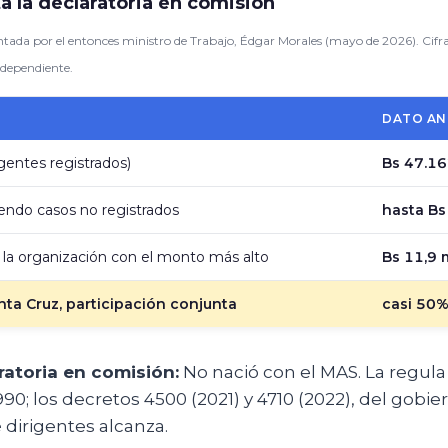
a la declaratoria en comisión
ntada por el entonces ministro de Trabajo, Édgar Morales (mayo de 2026). Cifras
ndependiente.
DATO AN
rigentes registrados)
Bs 47.1
endo casos no registrados
hasta Bs
la organización con el monto más alto
Bs 11,9 
ta Cruz, participación conjunta
casi 50%
ratoria en comisión:
No nació con el MAS. La regula 
90; los decretos 4500 (2021) y 4710 (2022), del gobie
 dirigentes alcanza.