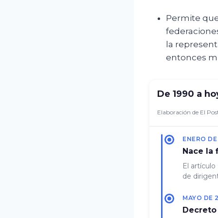
Permite que 
federacione
la representa
entonces min
De 1990 a hoy
Elaboración de El Post
ENERO DE
Nace la 
El artícul
de dirigent
MAYO DE 
Decreto