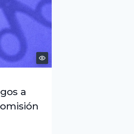
agos a
comisión