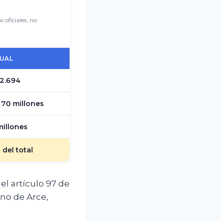
 oficiales, no
UAL
62.694
 70 millones
millones
 del total
el artículo 97 de
rno de Arce,