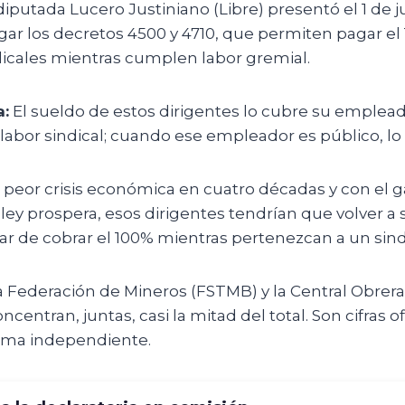
diputada Lucero Justiniano (Libre) presentó el 1 de j
gar los decretos 4500 y 4710, que permiten pagar el 
dicales mientras cumplen labor gremial.
a:
El sueldo de estos dirigentes lo cubre su emplea
abor sindical; cuando ese empleador es público, lo 
 peor crisis económica en cuatro décadas y con el g
la ley prospera, esos dirigentes tendrían que volver a
jar de cobrar el 100% mientras pertenezcan a un sind
 Federación de Mineros (FSTMB) y la Central Obre
centran, juntas, casi la mitad del total. Son cifras of
rma independiente.