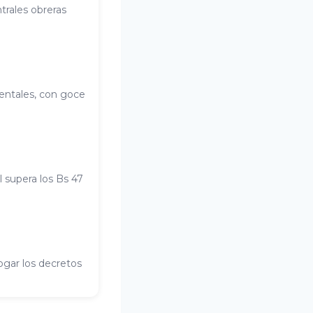
trales obreras
entales, con goce
l supera los Bs 47
ogar los decretos