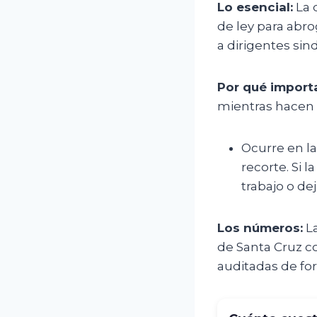
Lo esencial:
La 
de ley para abro
a dirigentes sin
Por qué import
mientras hacen l
Ocurre en la
recorte. Si 
trabajo o de
Los números:
La
de Santa Cruz con
auditadas de fo