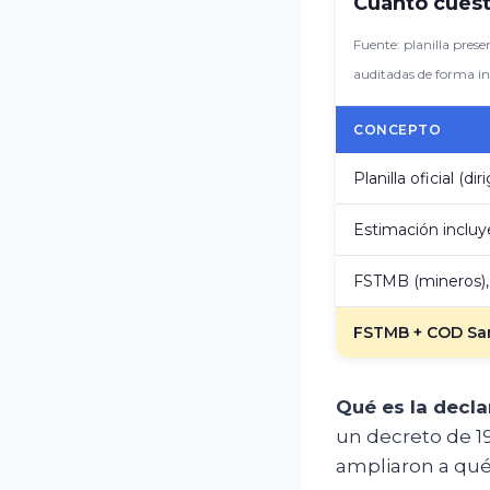
Cuánto cuest
Fuente: planilla prese
auditadas de forma i
CONCEPTO
Planilla oficial (di
Estimación incluy
FSTMB (mineros), 
FSTMB + COD San
Qué es la decla
un decreto de 19
ampliaron a qué