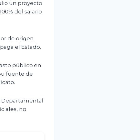
ulio un proyecto
100% del salario
dor de origen
paga el Estado.
asto público en
 su fuente de
icato.
ra Departamental
iciales, no