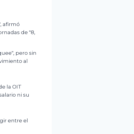
, afirmó
ornadas de "8,
quee", pero sin
vimiento al
de la OIT
alario ni su
gir entre el