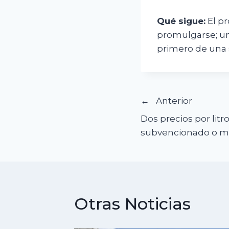
Qué sigue:
El pr
promulgarse; un
primero de una s
Navegació
Anterior
Dos precios por litro
de
subvencionado o m
entradas
Otras Noticias