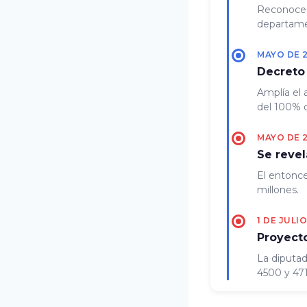
Reconoce d
departamen
MAYO DE 
Decreto
Amplía el 
del 100% d
MAYO DE 
Se revel
El entonce
millones.
1 DE JULI
Proyect
La diputad
4500 y 47