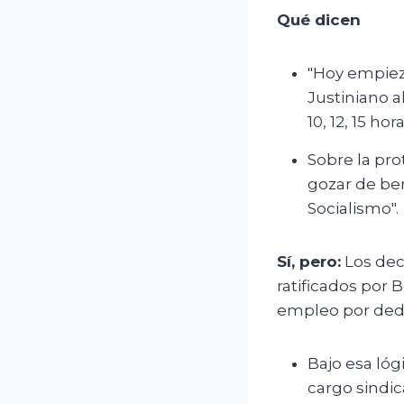
Qué dicen
"Hoy empieza
Justiniano a
10, 12, 15 ho
Sobre la pro
gozar de ben
Socialismo".
Sí, pero:
Los decr
ratificados por 
empleo por dedic
Bajo esa lógi
cargo sindic