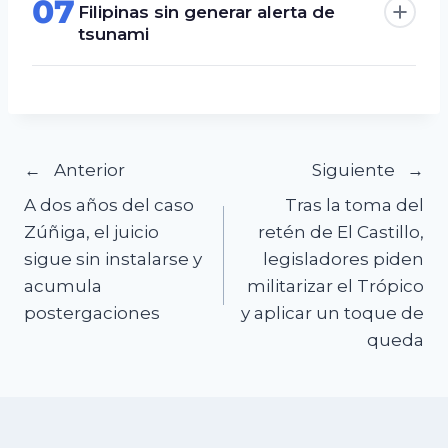
07
Filipinas sin generar alerta de
tsunami
Navegación
Anterior
Siguiente
A dos años del caso
Tras la toma del
de
Zúñiga, el juicio
retén de El Castillo,
sigue sin instalarse y
legisladores piden
entradas
acumula
militarizar el Trópico
postergaciones
y aplicar un toque de
queda