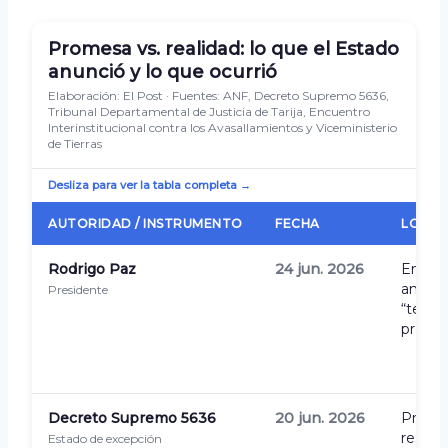
Promesa vs. realidad: lo que el Estado
anunció y lo que ocurrió
Elaboración: El Post · Fuentes: ANF, Decreto Supremo 5636,
Tribunal Departamental de Justicia de Tarija, Encuentro
Interinstitucional contra los Avasallamientos y Viceministerio
de Tierras
Desliza para ver la tabla completa →
AUTORIDAD / INSTRUMENTO
FECHA
LO QU
Rodrigo Paz
24 jun. 2026
En el b
anunci
Presidente
“terri
próxim
Decreto Supremo 5636
20 jun. 2026
Prohíb
restri
Estado de excepción