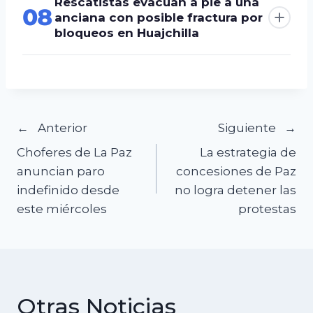
Rescatistas evacuan a pie a una
08
anciana con posible fractura por
bloqueos en Huajchilla
Navegación
Anterior
Siguiente
Choferes de La Paz
La estrategia de
de
anuncian paro
concesiones de Paz
indefinido desde
no logra detener las
entradas
este miércoles
protestas
Otras Noticias