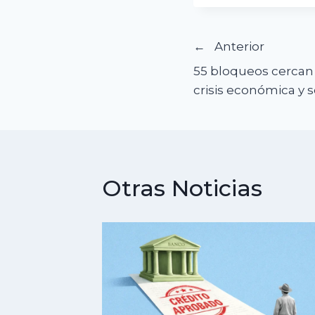
Navegació
Anterior
55 bloqueos cercan 
de
crisis económica y s
entradas
Otras Noticias