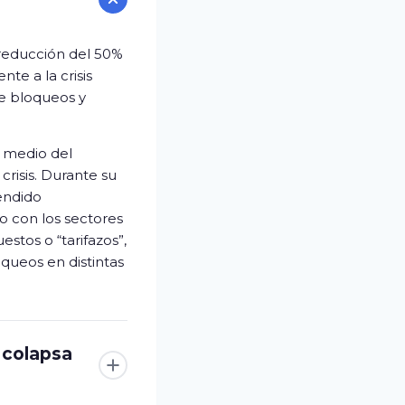
 reducción del 50%
te a la crisis
de bloqueos y
n medio del
crisis. Durante su
endido
o con los sectores
stos o “tarifazos”,
ueos en distintas
 colapsa