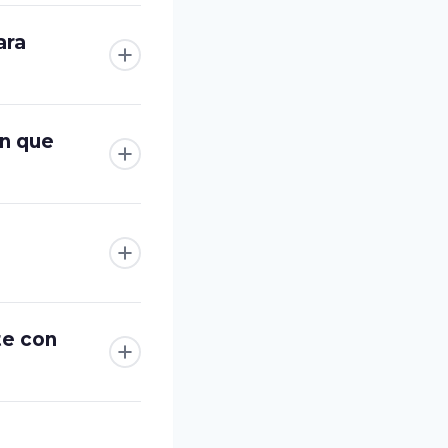
ara
en que
te con