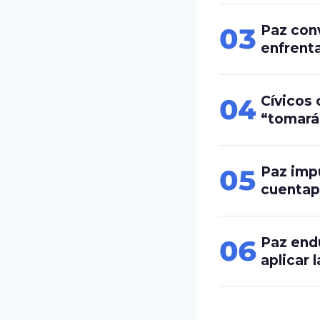
03
Paz con
enfrenta
04
Cívicos
“tomará
05
Paz impulsa “per
cuentap
06
Paz endu
aplicar 