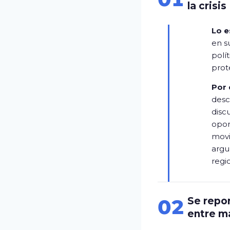
la crisis
Lo e
en s
polí
prot
Por 
desc
disc
opor
movi
argu
regi
02
Se repor
entre m