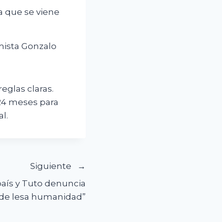
za que se viene
omista Gonzalo
reglas claras.
 24 meses para
l.
Siguiente
país y Tuto denuncia
de lesa humanidad”