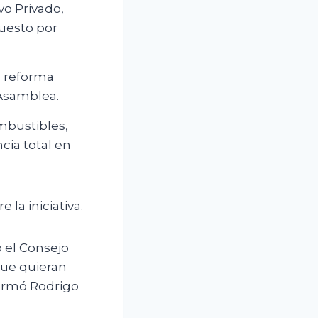
vo Privado,
puesto por
, reforma
 Asamblea.
ombustibles,
cia total en
 la iniciativa.
o el Consejo
que quieran
firmó Rodrigo