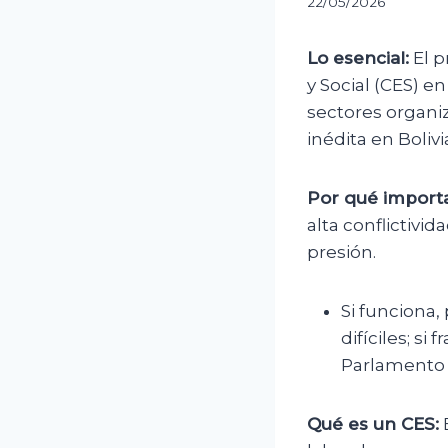
22/05/2026
Lo esencial:
El p
y Social (CES) e
sectores organiz
inédita en Boli
Por qué importa
alta conflictivi
presión.
Si funciona,
difíciles; si
Parlamento 
Qué es un CES:
E