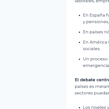
laborales, empre
En España f
y pensiones
En países nó
En América 
sociales.
Un proceso 
emergencia p
El debate centra
países es meram
sectores puedan 
Los niveles