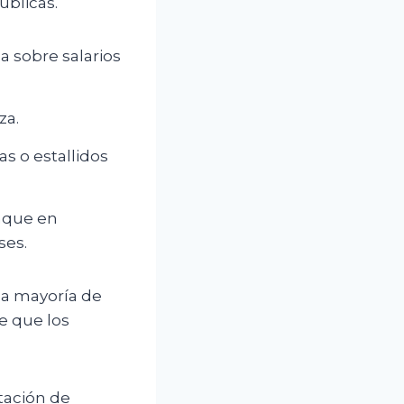
úblicas.
 sobre salarios
za.
s o estallidos
nque en
ses.
 la mayoría de
e que los
tación de