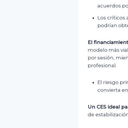
acuerdos pol
Los crítico
podrían obte
El financiamient
modelo más viab
por sesión, mien
profesional.
El riesgo pri
convierta en
Un CES ideal par
de estabilizació