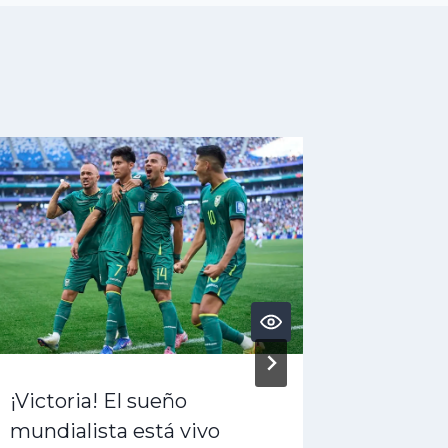
¡Victoria! El sueño
¿Acaba 
mundialista está vivo
dólares