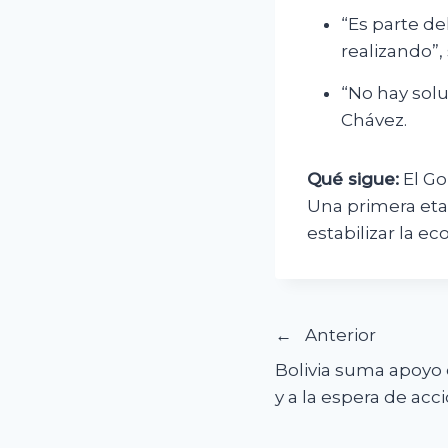
“Es parte de
realizando”,
“No hay solu
Chávez.
Qué sigue:
El Go
Una primera eta
estabilizar la e
Navegació
Anterior
Bolivia suma apoyo e
de
y a la espera de ac
entradas