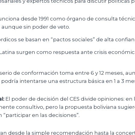
sariales y expertos técnicos para discutir políticas p
unciona desde 1991 como órgano de consulta técnica
, aunque sin poder de veto.
rdicos se basan en “pactos sociales” de alta confian
Latina surgen como respuesta ante crisis económica
serio de conformación toma entre 6 y 12 meses, au
odría intentarse una estructura básica en 1 a 3 me
l:
El poder de decisión del CES divide opiniones: en
ente consultivo, pero la propuesta boliviana sugier
“participar en las decisiones”.
 van desde la simple recomendación hasta la concer