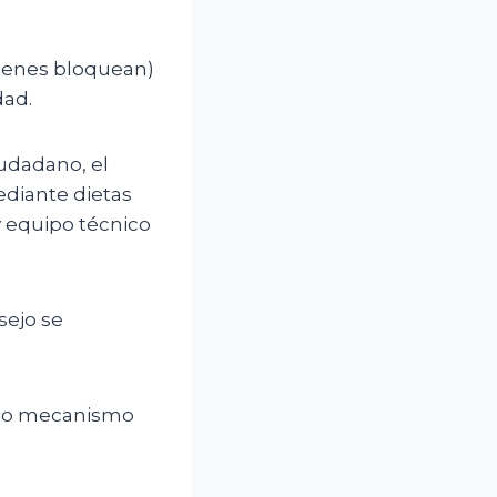
uienes bloquean)
dad.
iudadano, el
diante dietas
y equipo técnico
sejo se
omo mecanismo