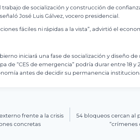
l trabajo de socialización y construcción de confian
 señaló José Luis Gálvez, vocero presidencial.
ciones fáciles ni rápidas a la vista”, advirtió el econ
bierno iniciará una fase de socialización y diseño de 
pa de “CES de emergencia” podría durar entre 18 y
conomía antes de decidir su permanencia instituciona
n
xterno frente a la crisis
54 bloqueos cercan al 
ciones concretas
“crímenes 