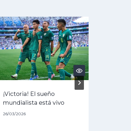
¡Victoria! El sueño
¿Acaba 
mundialista está vivo
dólares
queda 
26/03/2026
27/01/202