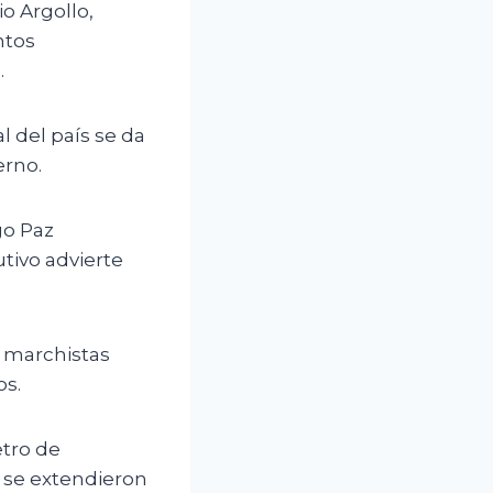
o Argollo,
ntos
.
l del país se da
erno.
go Paz
tivo advierte
 marchistas
os.
etro de
 se extendieron