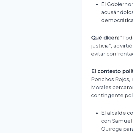
El Gobierno 
acusándolos 
democrática
Qué dicen:
“Todo
justicia”, advirt
evitar confront
El contexto polít
Ponchos Rojos, 
Morales cercaron
contingente polic
El alcalde c
con Samuel 
Quiroga para