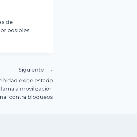
as de
por posibles
Siguiente
eñidad exige estado
llama a movilización
nal contra bloqueos