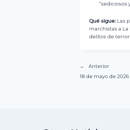
“sediciosos 
Qué sigue:
Las p
marchistas a La 
delitos de terr
Navegació
Anterior
18 de mayo de 202
de
entradas