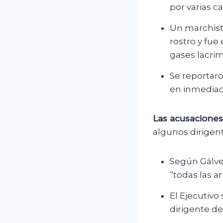
por varias c
Un marchist
rostro y fue
gases lacri
Se reportaro
en inmediaci
Las acusaciones
algunos dirigent
Según Gálve
“todas las a
El Ejecutiv
dirigente de