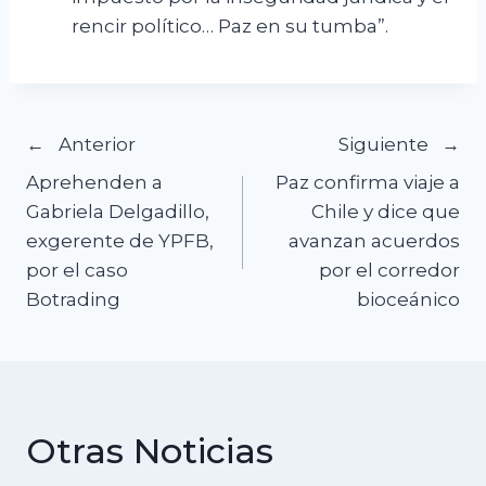
rencir político… Paz en su tumba”.
Navegación
Anterior
Siguiente
Aprehenden a
Paz confirma viaje a
de
Gabriela Delgadillo,
Chile y dice que
exgerente de YPFB,
avanzan acuerdos
entradas
por el caso
por el corredor
Botrading
bioceánico
Otras Noticias