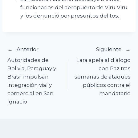
funcionarios del aeropuerto de Viru Viru
y los denunció por presuntos delitos.
Navegación
Anterior
Siguiente
Autoridades de
Lara apela al diálogo
de
Bolivia, Paraguay y
con Paz tras
Brasil impulsan
semanas de ataques
entradas
integración vial y
públicos contra el
comercial en San
mandatario
Ignacio