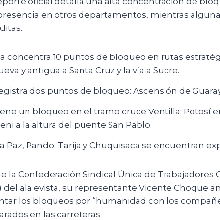
eporte oficial detalla una alta concentración de blo
esencia en otros departamentos, mientras alguna
ditas.
concentra 10 puntos de bloqueo en rutas estratég
ueva y antigua a Santa Cruz y la vía a Sucre.
egistra dos puntos de bloqueo: Ascensión de Guarayo
ne un bloqueo en el tramo cruce Ventilla; Potosí e
Beni a la altura del puente San Pablo.
La Paz, Pando, Tarija y Chuquisaca se encuentran exp
 la Confederación Sindical Única de Trabajadores
 del ala evista, su representante Vicente Choque an
antar los bloqueos por “humanidad con los compañ
arados en las carreteras.