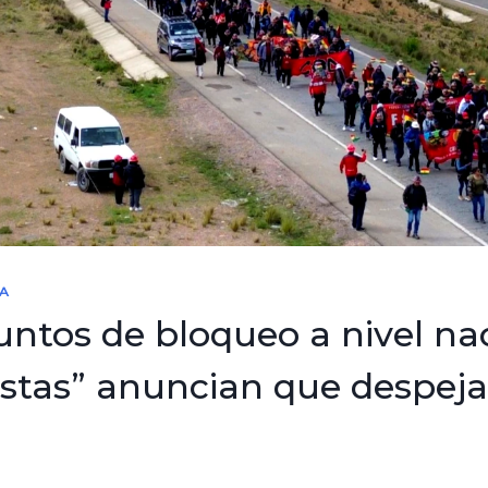
A
untos de bloqueo a nivel nac
istas” anuncian que despej