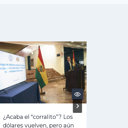
¿Acaba el “corralito”? Los
¿Activo
dólares vuelven, pero aún
liquide