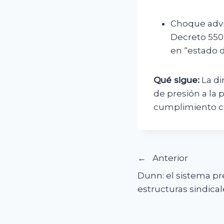
Choque advi
Decreto 5503
en “estado 
Qué sigue:
La di
de presión a la 
cumplimiento c
Navegació
Anterior
Dunn: el sistema p
de
estructuras sindical
entradas