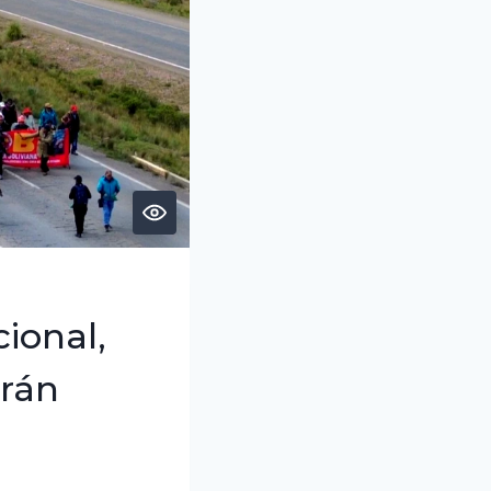
ional,
arán