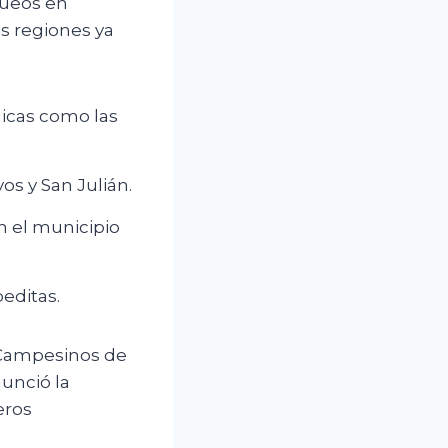
queos en
s regiones ya
icas como las
s y San Julián.
n el municipio
editas.
 Campesinos de
unció la
eros