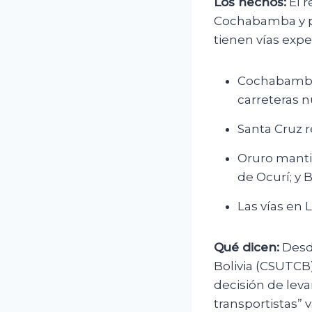
Los hechos:
El r
Cochabamba y pr
tienen vías expe
Cochabamba 
carreteras n
Santa Cruz r
Oruro mantie
de Ocurí; y 
Las vías en 
Qué dicen:
Desde
Bolivia (CSUTCB)
decisión de lev
transportistas” v