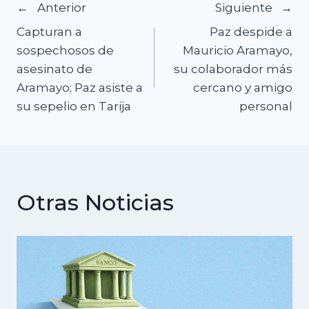
Navegación
Anterior
Siguiente
Capturan a
Paz despide a
de
sospechosos de
Mauricio Aramayo,
asesinato de
su colaborador más
entradas
Aramayo; Paz asiste a
cercano y amigo
su sepelio en Tarija
personal
Otras Noticias