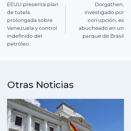
EEUU presenta plan
Dorgathen,
de
de tutela
investigado por
prolongada sobre
corrupción, es
entradas
Venezuela y control
abucheado en un
indefinido del
parque de Brasil
petróleo
Otras Noticias