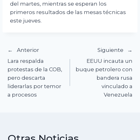
del martes, mientras se esperan los
primeros resultados de las mesas técnicas
este jueves.
Navegación
Anterior
Siguiente
Lara respalda
EEUU incauta un
de
protestas de la COB,
buque petrolero con
pero descarta
bandera rusa
entradas
liderarlas por temor
vinculado a
a procesos
Venezuela
Otras Noticias