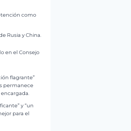
detención como
e Rusia y China.
o en el Consejo
ón flagrante”
aís permanece
a encargada.
ficante” y “un
ejor para el