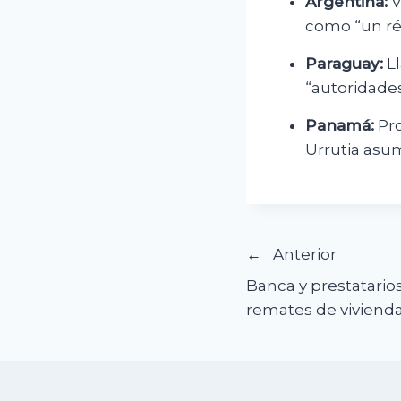
Argentina:
V
como “un rég
Paraguay:
Ll
“autoridade
Panamá:
Pro
Urrutia asum
Navegació
Anterior
Banca y prestatari
de
remates de vivienda
entradas