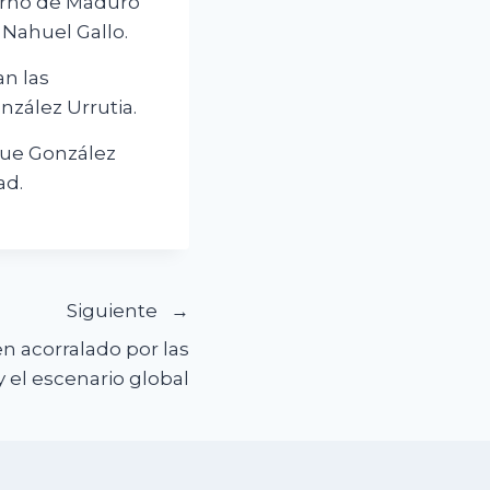
ierno de Maduro
 Nahuel Gallo.
n las
zález Urrutia.
que González
ad.
Siguiente
n acorralado por las
y el escenario global