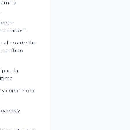
llamó a
.
dente
ectorados”.
onal no admite
conflicto
 para la
ítima.
 y confirmó la
ubanos y