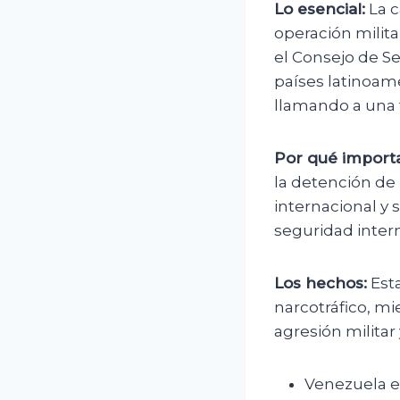
Lo esencial:
La c
operación milit
el Consejo de S
países latinoam
llamando a una t
Por qué importa
la detención de
internacional y s
seguridad intern
Los hechos:
Esta
narcotráfico, mi
agresión militar 
Venezuela ex