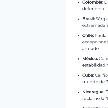
Colombia:
De
defender el
Brasil:
Sérgio
extremadame
Chile:
Paula 
excepciones
armado.
México:
Conde
estabilidad 
Cuba:
Califi
muerte de 32
Nicaragua:
E
reclamó la “