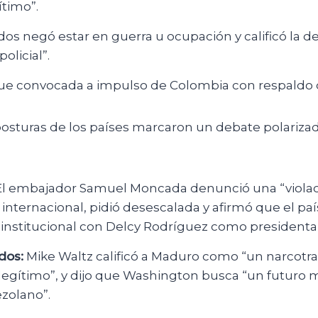
ítimo”.
dos negó estar en guerra u ocupación y calificó la 
olicial”.
fue convocada a impulso de Colombia con respaldo d
osturas de los países marcaron un debate polarizad
l embajador Samuel Moncada denunció una “violaci
 internacional, pidió desescalada y afirmó que el p
l institucional con Delcy Rodríguez como president
dos:
Mike Waltz calificó a Maduro como “un narcotra
legítimo”, y dijo que Washington busca “un futuro m
zolano”.