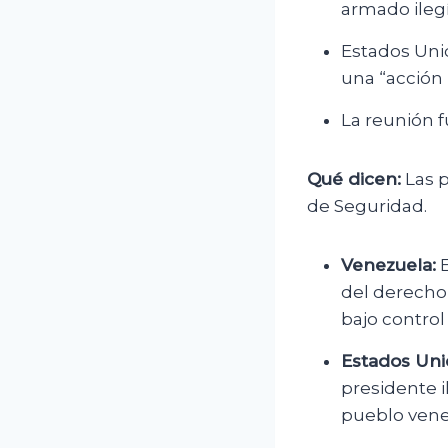
armado ileg
Estados Uni
una “acción p
La reunión 
Qué dicen:
Las p
de Seguridad.
Venezuela:
E
del derecho
bajo contro
Estados Uni
presidente i
pueblo vene