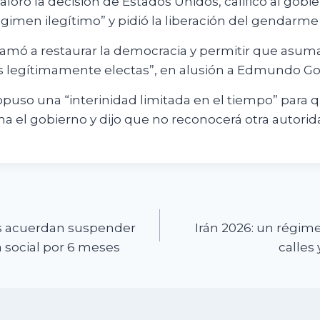
aloró la decisión de Estados Unidos, calificó al gob
imen ilegítimo” y pidió la liberación del gendarme
amó a restaurar la democracia y permitir que asuma
s legítimamente electas”, en alusión a Edmundo Gon
puso una “interinidad limitada en el tiempo” para 
a el gobierno y dijo que no reconocerá otra autorid
n
os acuerdan suspender
Irán 2026: un régime
 social por 6 meses
calles 