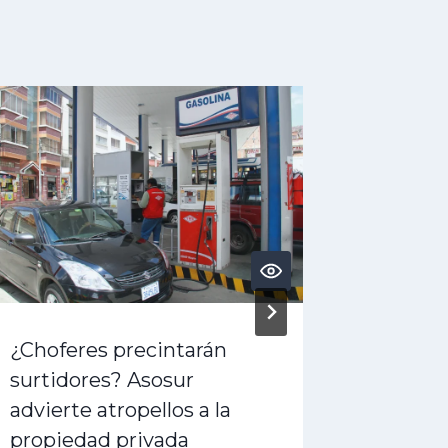
¿Choferes precintarán
¿Crisis
surtidores? Asosur
denunc
advierte atropellos a la
golpe” 
propiedad privada