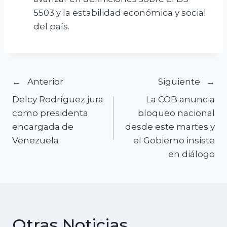
5503 y la estabilidad económica y social
del país.
Navegación
Anterior
Siguiente
Delcy Rodríguez jura
La COB anuncia
de
como presidenta
bloqueo nacional
encargada de
desde este martes y
entradas
Venezuela
el Gobierno insiste
en diálogo
Otras Noticias