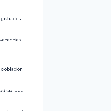
agistrados
 vacancias.
a población
judicial que