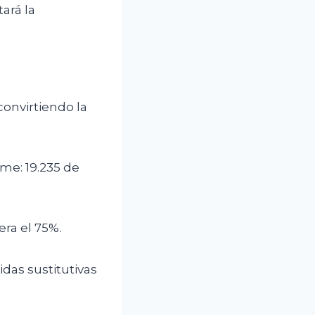
ará la
 convirtiendo la
rme: 19.235 de
era el 75%.
das sustitutivas