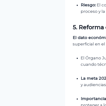
Riesgo:
El co
proceso y l
5. Reforma 
El dato económi
superficial en el
El Órgano Ju
cuando técn
La meta 202
y audiencias
Importancia
proteger a lo