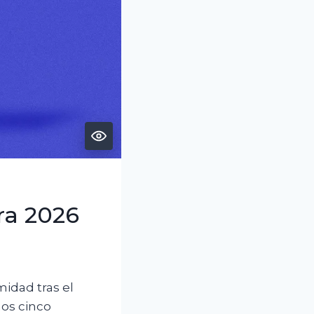
ra 2026
midad tras el
os cinco