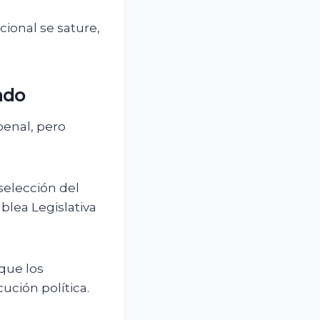
cional se sature,
tado
 penal, pero
selección del
blea Legislativa
 que los
ución política.