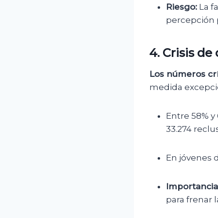
Riesgo:
La f
percepción 
4. Crisis d
Los números crí
medida excepcio
Entre 58% y 
33.274 reclu
En jóvenes d
Importancia
para frenar l