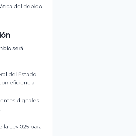
mática del debido
ión
mbio será
ral del Estado,
n eficiencia.
ientes digitales
.
e la Ley 025 para