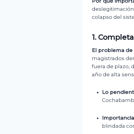
Por qué importa
deslegitimación 
colapso del sist
1. Completa
El problema de 
magistrados de
fuera de plazo, 
año de alta sensi
Lo pendient
Cochabamba 
Importancia
blindada co