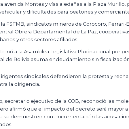
la avenida Montes y vías aledañas a la Plaza Murillo
ehicular y dificultades para peatones y comerciante
 la FSTMB, sindicatos mineros de Corocoro, Ferrari-E
Central Obrera Departamental de La Paz, cooperativa
anos y otros sectores afiliados.
ionó a la Asamblea Legislativa Plurinacional por per
al de Bolivia asuma endeudamiento sin fiscalizació
irigentes sindicales defendieron la protesta y rech
ra la dirigencia.
o, secretario ejecutivo de la COB, reconoció las moles
ero afirmó que el impacto del decreto será mayor a 
ue se demuestren con documentación las acusacio
vados.