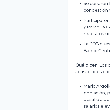
Se cerraron 
congestión v
Participaron
y Porco, la 
maestros urb
La COB cuest
Banco Centr
Qué dicen:
Los d
acusaciones cont
Mario Argoll
población, p
desafió a q
salarios ele