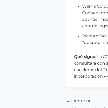
Wilma Colqu
Cochabamba, 
advirtió imp
control legis
Vicente Sala
“decreto ha
Qué sigue:
La CO
consultará con s
cocaleros del T
incorporación y 
Navegació
Anterior