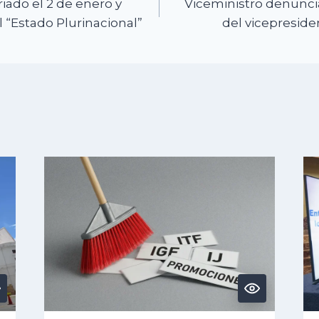
iado el 2 de enero y
Viceministro denunci
el “Estado Plurinacional”
del vicepresiden