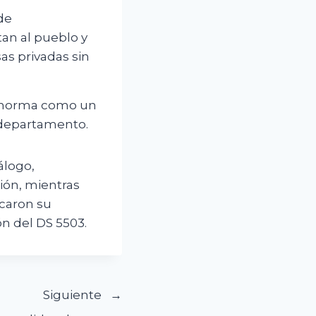
de
tan al pueblo y
as privadas sin
la norma como un
 departamento.
álogo,
ción, mientras
icaron su
ón del DS 5503.
Siguiente