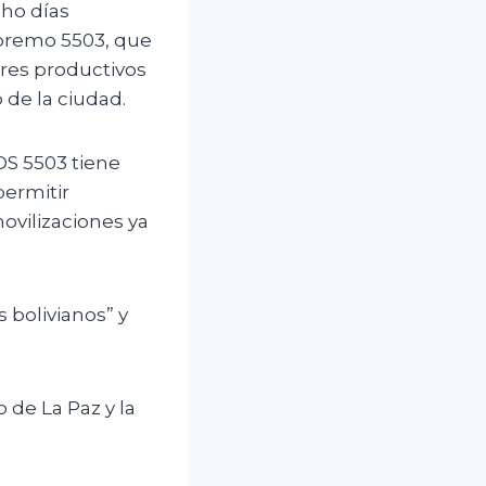
cho días
upremo 5503, que
ores productivos
 de la ciudad.
DS 5503 tiene
permitir
movilizaciones ya
s bolivianos” y
 de La Paz y la