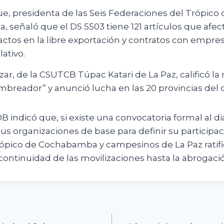
e, presidenta de las Seis Federaciones del Trópico 
señaló que el DS 5503 tiene 121 artículos que afec
actos en la libre exportación y contratos con empres
lativo.
zar, de la CSUTCB Túpac Katari de La Paz, calificó 
mbreador” y anunció lucha en las 20 provincias del
B indicó que, si existe una convocatoria formal al di
us organizaciones de base para definir su participa
rópico de Cochabamba y campesinos de La Paz ratif
continuidad de las movilizaciones hasta la abrogaci
n