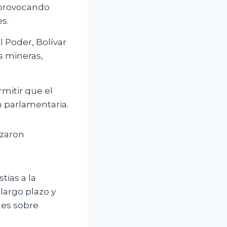
, provocando
s.
l Poder, Bolívar
s mineras,
mitir que el
n parlamentaria.
azaron
tias a la
largo plazo y
nes sobre