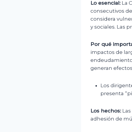
Lo esencial:
La C
consecutivos de
considera vulner
y sociales. Las 
Por qué importa
impactos de larg
endeudamiento si
generan efectos 
Los dirigent
presenta “pi
Los hechos:
Las 
adhesión de múlt