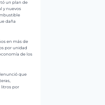
tó un plan de
al y nuevos
ombustible
que daña
ños en más de
nos por unidad
 economía de los
 denunció que
teras,
litros por