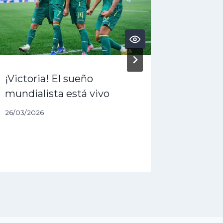
¡Victoria! El sueño
¿Acaba 
mundialista está vivo
dólares
queda 
26/03/2026
27/01/202