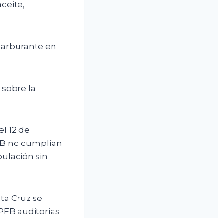
aceite,
carburante en
 sobre la
el 12 de
PFB no cumplían
ulación sin
ta Cruz se
YPFB auditorías