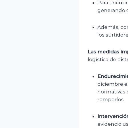
Para encubri
generando d
Además, con
los surtidore
Las medidas im
logística de dis
Endurecimie
diciembre en
normativas 
romperlos.
Intervención
evidenció us