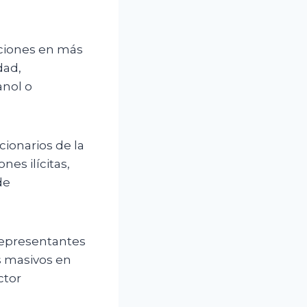
cciones en más
dad,
nol o
cionarios de la
nes ilícitas,
de
representantes
s masivos en
ctor