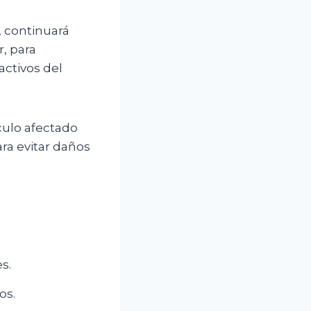
, continuará
, para
activos del
culo afectado
ra evitar daños
.
s.
os.