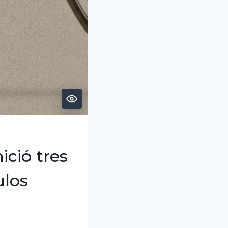
ció tres
ulos