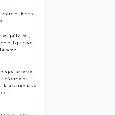
o entre quienes
s.
esas públicas,
indical que por
e buscan
negociar tarifas
es informales
 clases medias y
ndo la
erno ha sorteado