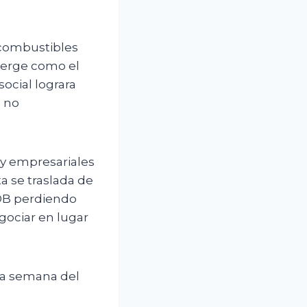
 combustibles
merge como el
ocial lograra
e no
 y empresariales
a se traslada de
COB perdiendo
gociar en lugar
ra semana del