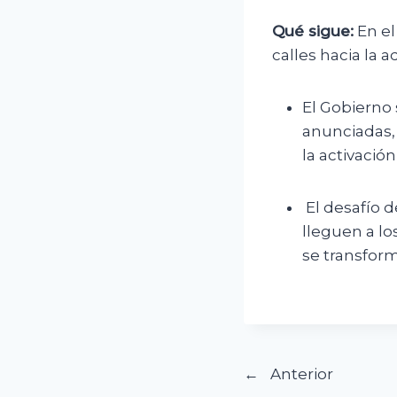
Qué sigue:
En el
calles hacia la 
El Gobierno
anunciadas,
la activació
El desafío d
lleguen a l
se transform
Navegació
Anterior