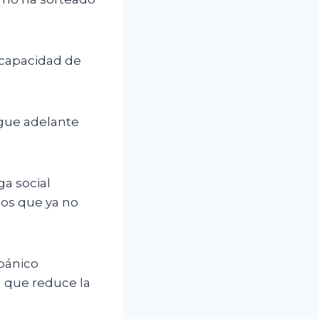
 capacidad de
igue adelante
ga social
pos que ya no
pánico
 que reduce la