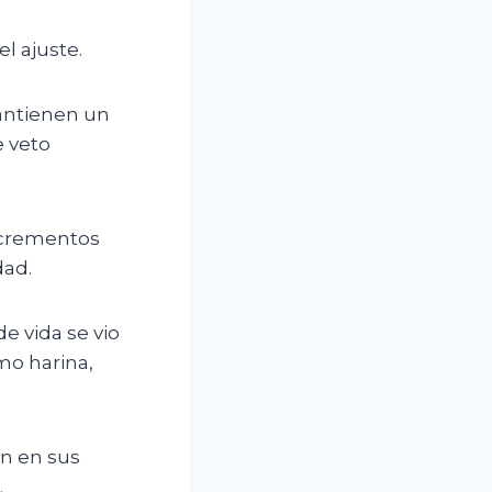
l ajuste.
antienen un
e veto
ncrementos
dad.
de vida se vio
mo harina,
n en sus
.