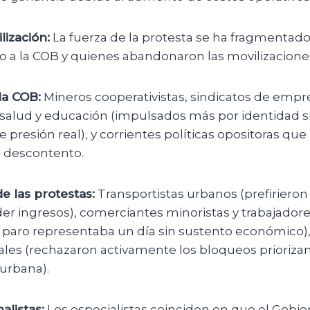
lización:
La fuerza de la protesta se ha fragmentad
 a la COB y quienes abandonaron las movilizacione
la COB:
Mineros cooperativistas, sindicatos de empr
 salud y educación (impulsados más por identidad s
 presión real), y corrientes políticas opositoras qu
el descontento.
e las protestas:
Transportistas urbanos (prefirieron 
er ingresos), comerciantes minoristas y trabajador
e paro representaba un día sin sustento económico),
ales (rechazaron activamente los bloqueos prioriza
urbana).
alistas:
Los especialistas coinciden en que el Gobi