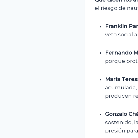
el riesgo de nauf
Franklin Par
veto social 
Fernando Mo
porque prote
María Teres
acumulada, l
producen re
Gonzalo Chá
sostenido, 
presión para