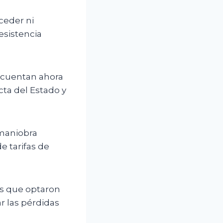
ceder ni
esistencia
 cuentan ahora
ta del Estado y
maniobra
e tarifas de
as que optaron
ar las pérdidas