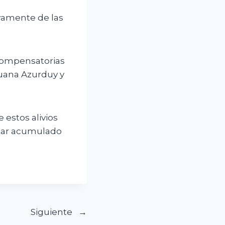
ivamente de las
compensatorias
Juana Azurduy y
 estos alivios
star acumulado
Siguiente