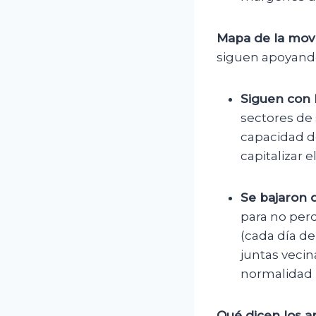
Mapa de la movi
siguen apoyando
Siguen con 
sectores de
capacidad de
capitalizar 
Se bajaron d
para no perd
(cada día d
juntas vecin
normalidad 
Qué dicen los an