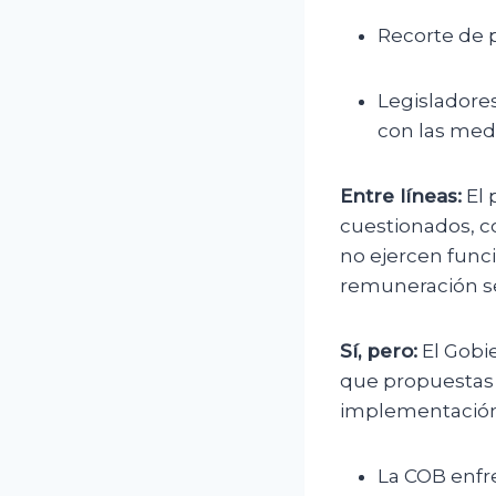
Recorte de p
Legisladore
con las med
Entre líneas:
El 
cuestionados, c
no ejercen func
remuneración se 
Sí, pero:
El Gobie
que propuestas 
implementación
La COB enfre