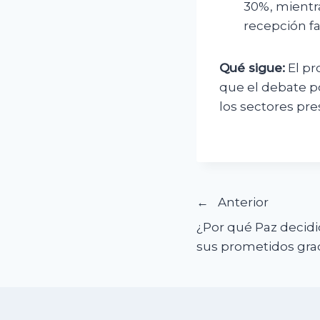
30%, mientra
recepción fa
Qué sigue:
El pr
que el debate p
los sectores pre
Navegació
Anterior
¿Por qué Paz decidi
de
sus prometidos grad
entradas