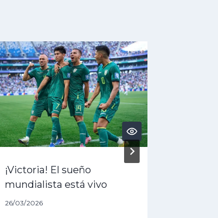
¡Victoria! El sueño
¿Acaba 
mundialista está vivo
dólares
queda 
26/03/2026
27/01/202