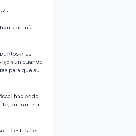
al.
tran sintonía
s puntos más
 fijo aun cuando
tas para que su
fiscal haciendo
ente, aunque su
onal estatal en