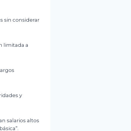
s sin considerar
n limitada a
cargos
ridades y
n salarios altos
básica”.