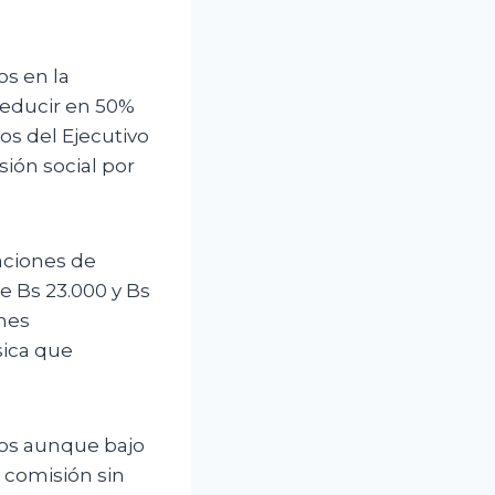
os en la
reducir en 50%
os del Ejecutivo
ión social por
aciones de
e Bs 23.000 y Bs
ones
sica que
ios aunque bajo
n comisión sin