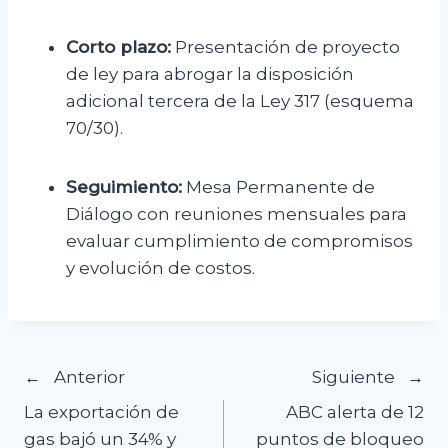
Corto plazo:
Presentación de proyecto
de ley para abrogar la disposición
adicional tercera de la Ley 317 (esquema
70/30).
Seguimiento:
Mesa Permanente de
Diálogo con reuniones mensuales para
evaluar cumplimiento de compromisos
y evolución de costos.
Navegación
Anterior
Siguiente
La exportación de
ABC alerta de 12
de
gas bajó un 34% y
puntos de bloqueo