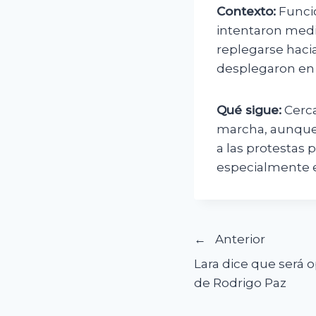
Contexto:
Funcio
intentaron media
replegarse haci
desplegaron en 
Qué sigue:
Cerca
marcha, aunque 
a las protestas 
especialmente e
Navegació
Anterior
Lara dice que será 
de
de Rodrigo Paz
entradas