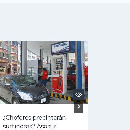
¿Choferes precintarán
¿Crisis
surtidores? Asosur
denunc