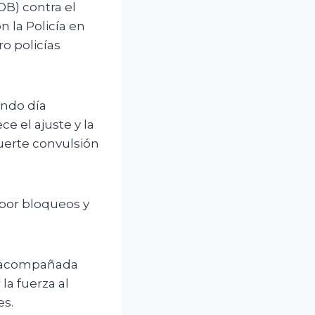
OB) contra el
 la Policía en
o policías
undo día
e el ajuste y la
uerte convulsión
 por bloqueos y
y acompañada
la fuerza al
es.