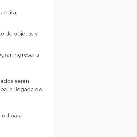
namita,
o de objetos y
grar ingresar a
rmados serán
ba la llegada de
alud para