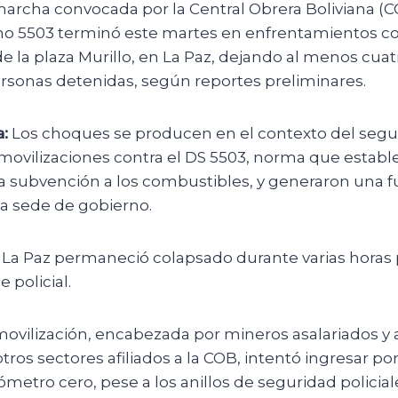
archa convocada por la Central Obrera Boliviana (C
 5503 terminó este martes en enfrentamientos con
 la plaza Murillo, en La Paz, dejando al menos cuatr
ersonas detenidas, según reportes preliminares.
:
Los choques se producen en el contexto del seg
ovilizaciones contra el DS 5503, norma que establec
la subvención a los combustibles, y generaron una f
la sede de gobierno.
e La Paz permaneció colapsado durante varias horas
 policial.
movilización, encabezada por mineros asalariados 
ros sectores afiliados a la COB, intentó ingresar por 
etro cero, pese a los anillos de seguridad policial