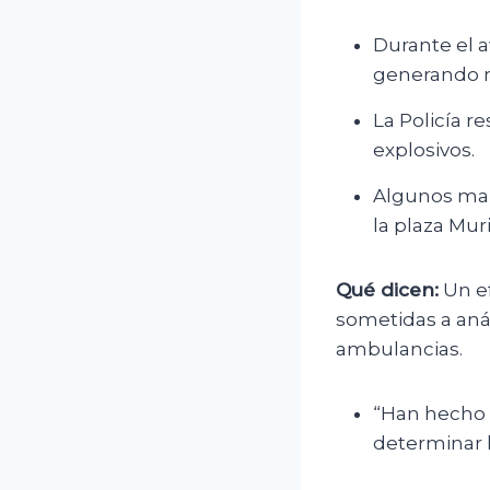
Durante el 
generando m
La Policía 
explosivos.
Algunos mani
la plaza Muri
Qué dicen:
Un ef
sometidas a anál
ambulancias.
“Han hecho e
determinar l