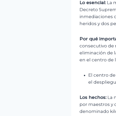
Lo esencial:
La m
Decreto Supremo
inmediaciones de
heridos y dos p
Por qué importa
consecutivo de m
eliminación de 
en el centro de 
El centro d
el despliegue
Los hechos:
La 
por maestros y ot
denominado kilóm