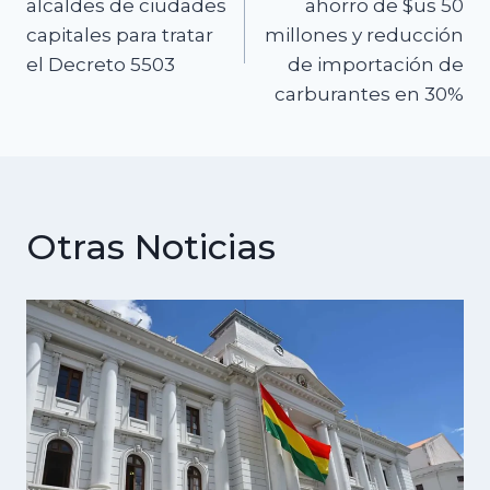
de
alcaldes de ciudades
ahorro de $us 50
capitales para tratar
millones y reducción
entradas
el Decreto 5503
de importación de
carburantes en 30%
Otras Noticias