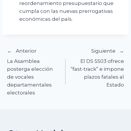
reordenamiento presupuestario que
cumpla con las nuevas prerrogativas
económicas del país.
Navegación
Anterior
Siguiente
La Asamblea
El DS 5503 ofrece
de
posterga elección
“fast-track” e impone
de vocales
plazos fatales al
entradas
departamentales
Estado
electorales