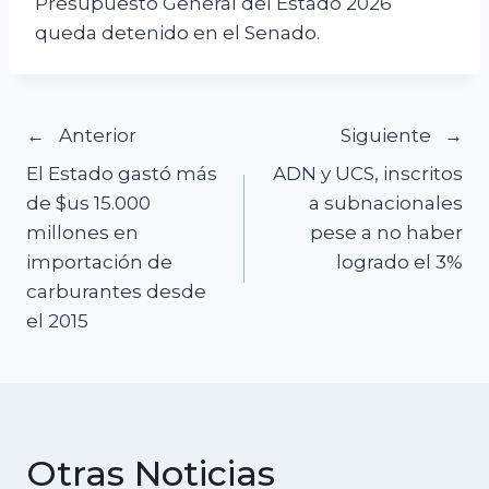
Presupuesto General del Estado 2026
queda detenido en el Senado.
Navegación
Anterior
Siguiente
El Estado gastó más
ADN y UCS, inscritos
de
de $us 15.000
a subnacionales
millones en
pese a no haber
entradas
importación de
logrado el 3%
carburantes desde
el 2015
Otras Noticias