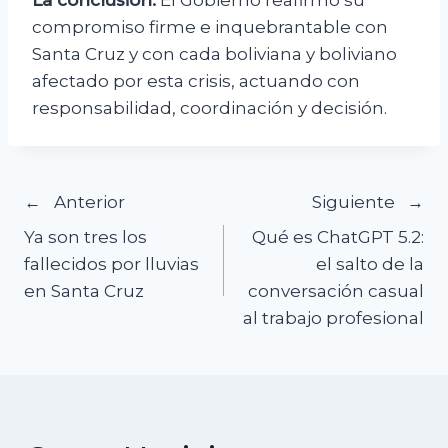
La conclusión:
El Gobierno reafirmó su
compromiso firme e inquebrantable con
Santa Cruz y con cada boliviana y boliviano
afectado por esta crisis, actuando con
responsabilidad, coordinación y decisión.
Navegación
Anterior
Siguiente
Ya son tres los
Qué es ChatGPT 5.2:
de
fallecidos por lluvias
el salto de la
en Santa Cruz
conversación casual
entradas
al trabajo profesional