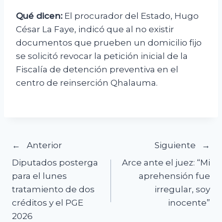
Qué dicen:
El procurador del Estado, Hugo
César La Faye, indicó que al no existir
documentos que prueben un domicilio fijo
se solicitó revocar la petición inicial de la
Fiscalía de detención preventiva en el
centro de reinserción Qhalauma.
Navegación
Anterior
Siguiente
Diputados posterga
Arce ante el juez: “Mi
de
para el lunes
aprehensión fue
tratamiento de dos
irregular, soy
entradas
créditos y el PGE
inocente”
2026