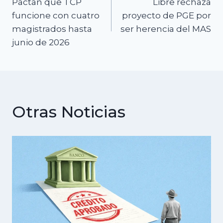
Pactan que TCP
Libre rechaza
de
funcione con cuatro
proyecto de PGE por
magistrados hasta
ser herencia del MAS
entradas
junio de 2026
Otras Noticias