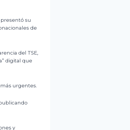
 presentó su
ubnacionales de
rencia del TSE,
” digital que
s más urgentes.
 publicando
iones y