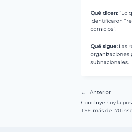
Qué dicen:
“Lo q
identificaron “r
comicios”.
Qué sigue:
Las r
organizaciones p
subnacionales.
Navegació
Anterior
Concluye hoy la pos
de
TSE; más de 170 insc
entradas