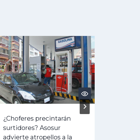
¿Choferes precintarán
¿Crisis
surtidores? Asosur
denunc
advierte atropellos a la
golpe” 