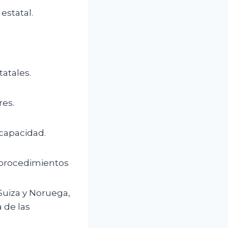
estatal.
atales.
res.
scapacidad.
e procedimientos
Suiza y Noruega,
 de las