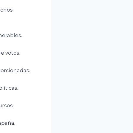
echos
nerables.
e votos.
oporcionadas.
líticas.
ursos.
mpaña.