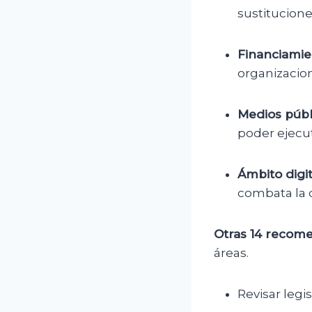
sustitucione
Financiamie
organizacio
Medios públ
poder ejecut
Ámbito digit
combata la 
Otras 14 recom
áreas.
Revisar legi