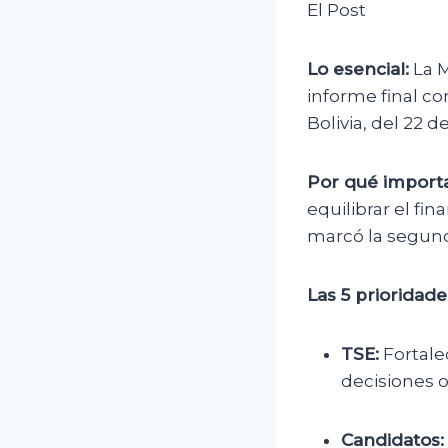
El Post
Lo esencial:
La M
informe final c
Bolivia, del 22 
Por qué importa
equilibrar el fi
marcó la segund
Las 5 prioridade
TSE:
Fortale
decisiones 
Candidatos: