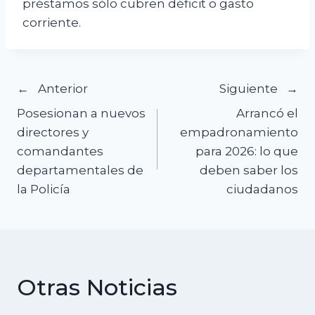
préstamos sólo cubren déficit o gasto
corriente.
Navegación
Anterior
Siguiente
Posesionan a nuevos
Arrancó el
de
directores y
empadronamiento
comandantes
para 2026: lo que
entradas
departamentales de
deben saber los
la Policía
ciudadanos
Otras Noticias