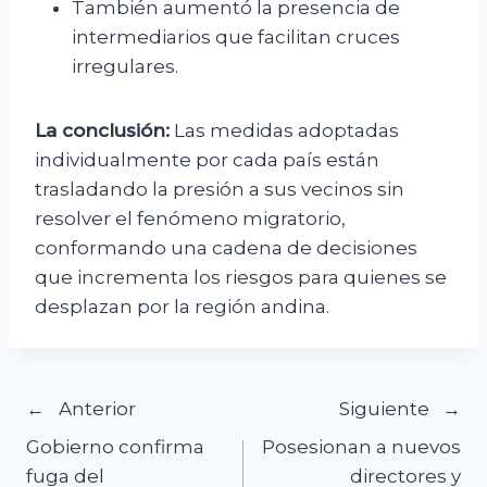
También aumentó la presencia de
intermediarios que facilitan cruces
irregulares.
La conclusión:
Las medidas adoptadas
individualmente por cada país están
trasladando la presión a sus vecinos sin
resolver el fenómeno migratorio,
conformando una cadena de decisiones
que incrementa los riesgos para quienes se
desplazan por la región andina.
Navegación
Anterior
Siguiente
Gobierno confirma
Posesionan a nuevos
de
fuga del
directores y