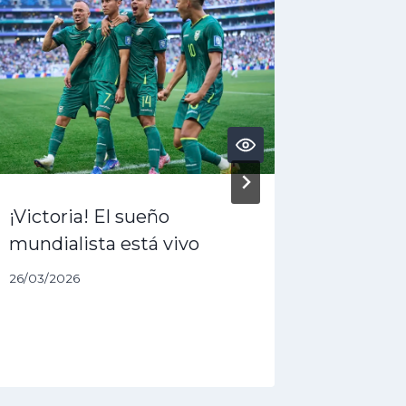
¡Victoria! El sueño
¿Acaba 
mundialista está vivo
dólares
queda 
26/03/2026
27/01/202