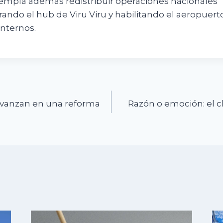
templa además redistribuir operaciones nacionales
ndo el hub de Viru Viru y habilitando el aeropuert
internos.
n
avanzan en una reforma
Razón o emoción: el 