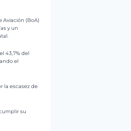
e Aviación (BoA)
as y un
tal.
el 43,7% del
tando el
or la escasez de
 cumplir su