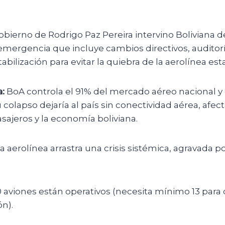
obierno de Rodrigo Paz Pereira intervino Boliviana d
emergencia que incluye cambios directivos, auditorí
bilización para evitar la quiebra de la aerolínea esta
:
BoA controla el 91% del mercado aéreo nacional y 
u colapso dejaría al país sin conectividad aérea, afec
sajeros y la economía boliviana.
a aerolínea arrastra una crisis sistémica, agravada p
0 aviones están operativos (necesita mínimo 13 para
n).