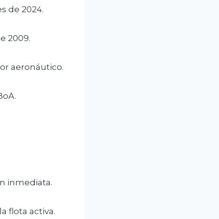
s de 2024.
e 2009.
or aeronáutico.
BoA.
ón inmediata.
a flota activa.