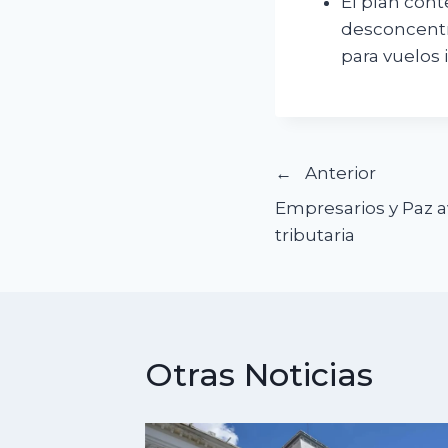
El plan con
desconcentra
para vuelos 
Navegació
Anterior
Empresarios y Paz 
de
tributaria
entradas
Otras Noticias