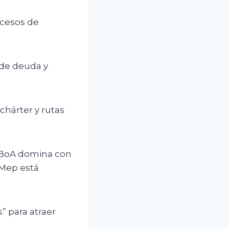
ocesos de
 de deuda y
hárter y rutas
 BoA domina con
AMep está
” para atraer