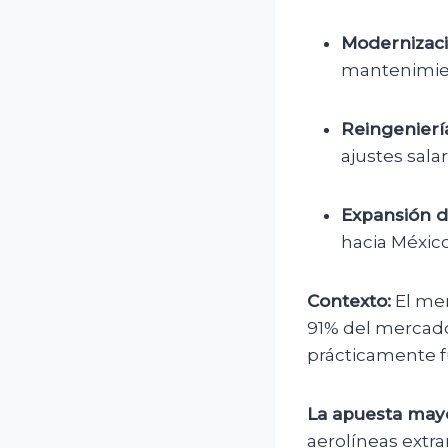
Modernizaci
mantenimie
Reingeniería
ajustes salar
Expansión d
hacia México
Contexto:
El mer
91% del mercado
prácticamente f
La apuesta may
aerolíneas extr