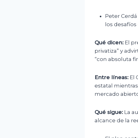
Peter Cerdá 
los desafíos
Qué dicen:
El pr
privatiza” y advi
“con absoluta fi
Entre líneas:
El 
estatal mientra
mercado abierto
Qué sigue:
La au
alcance de la re