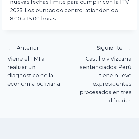
nuevas fechas límite para cumplir con la ITV
2025. Los puntos de control atienden de
8:00 a 16:00 horas.
Navegación
Anterior
Siguiente
Viene el FMI a
Castillo y Vizcarra
de
realizar un
sentenciados: Perú
diagnóstico de la
tiene nueve
entradas
economía boliviana
expresidentes
procesados en tres
décadas