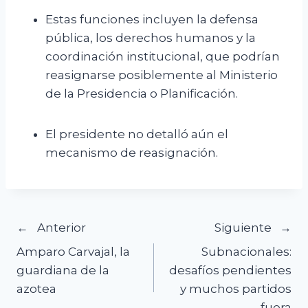
Estas funciones incluyen la defensa
pública, los derechos humanos y la
coordinación institucional, que podrían
reasignarse posiblemente al Ministerio
de la Presidencia o Planificación.
El presidente no detalló aún el
mecanismo de reasignación.
Navegación
Anterior
Siguiente
Amparo Carvajal, la
Subnacionales:
de
guardiana de la
desafíos pendientes
azotea
y muchos partidos
entradas
fuera