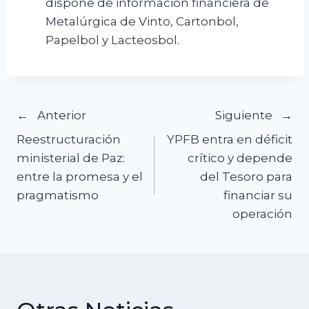
dispone de información financiera de
Metalúrgica de Vinto, Cartonbol,
Papelbol y Lacteosbol.
Navegación
Anterior
Siguiente
Reestructuración
YPFB entra en déficit
de
ministerial de Paz:
crítico y depende
entre la promesa y el
del Tesoro para
entradas
pragmatismo
financiar su
operación