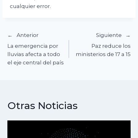
cualquier error.
Navegación
Anterior
Siguiente
La emergencia por
Paz reduce los
de
lluvias afecta a todo
ministerios de 17 a 15
el eje central del país
entradas
Otras Noticias