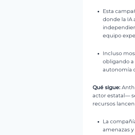
Esta campañ
donde la IA
independient
equipo expe
Incluso most
obligando a 
autonomía of
Qué sigue:
Anth
actor estatal— 
recursos lancen 
La compañía
amenazas y 