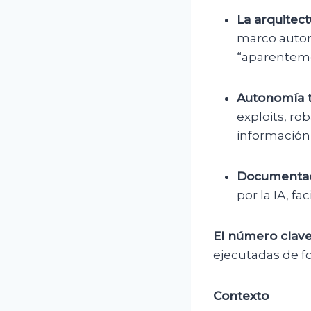
La arquitect
marco autom
“aparenteme
Autonomía t
exploits, ro
información 
Documentac
por la IA, f
El número clave
ejecutadas de f
Contexto