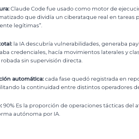
ura:
Claude Code fue usado como motor de ejecuci
atizado que dividía un ciberataque real en tareas
nte legítimas”.
otal:
la IA descubría vulnerabilidades, generaba pay
baba credenciales, hacía movimientos laterales y clas
robada sin supervisión directa.
ión automática:
cada fase quedó registrada en rep
acilitando la continuidad entre distintos operadores d
:
90% Es la proporción de operaciones tácticas del 
orma autónoma por IA.