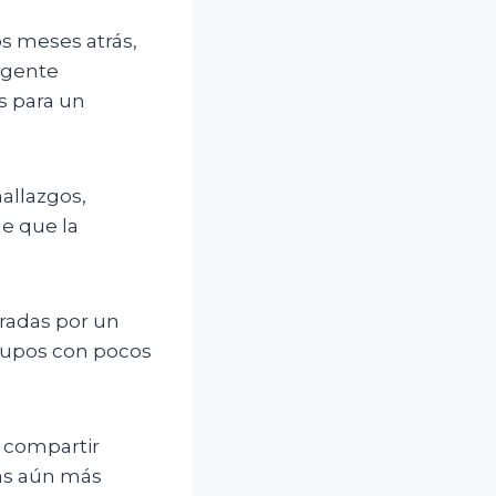
s meses atrás,
agente
s para un
hallazgos,
de que la
radas por un
rupos con pocos
 compartir
as aún más