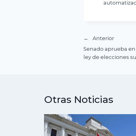
automatizad
Navegació
Anterior
Senado aprueba en 
de
ley de elecciones s
entradas
Otras Noticias