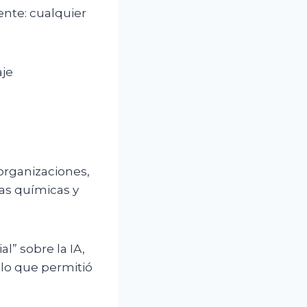
ente: cualquier
aje
rganizaciones,
ias químicas y
l” sobre la IA,
 lo que permitió