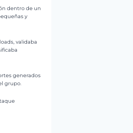
ón dentro de un
 pequeñas y
loads, validaba
ificaba
ortes generados
el grupo.
ataque