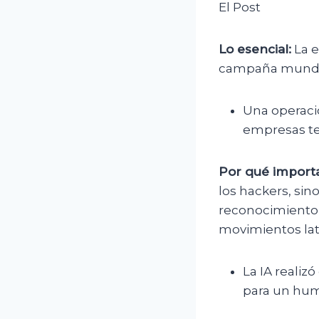
El Post
Lo esencial:
La e
campaña mundial
Una operaci
empresas te
Por qué importa
los hackers, sin
reconocimiento,
movimientos late
La IA realiz
para un hu