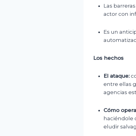
Las barreras
actor con in
Es un antici
automatizad
Los hechos
El ataque:
co
entre ellas 
agencias est
Cómo opera
haciéndole c
eludir salva