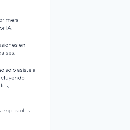
 primera
r IA.
usiones en
aíses.
o solo asiste a
incluyendo
les,
es imposibles