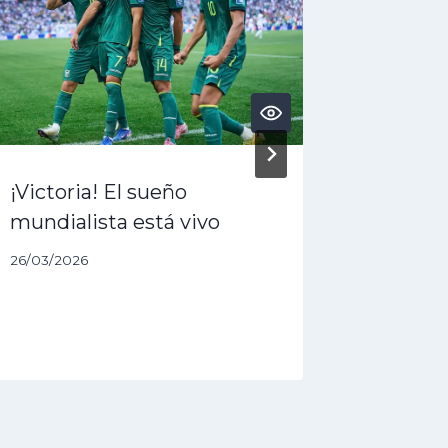
¡Victoria! El sueño
¿Acaba 
mundialista está vivo
dólares
queda 
26/03/2026
27/01/202