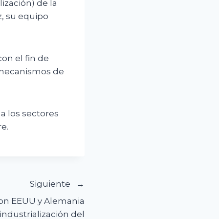
ización) de la
, su equipo
on el fin de
an mecanismos de
a los sectores
e.
Siguiente
on EEUU y Alemania
ndustrialización del