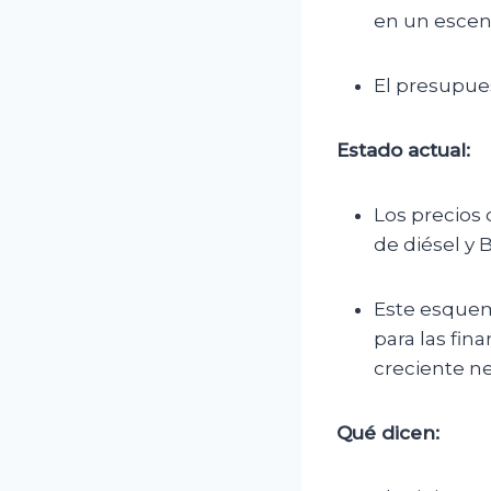
en un escen
El presupue
Estado actual:
Los precios 
de diésel y B
Este esquem
para las fin
creciente n
Qué dicen: