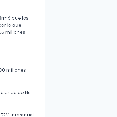
firmó que los
or lo que,
166 millones
000 millones
.
subiendo de Bs
l 32% interanual