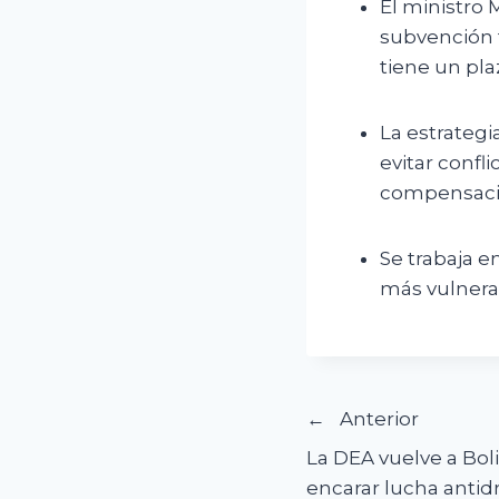
El ministro 
subvención 
tiene un pla
La estrategi
evitar confl
compensaci
Se trabaja 
más vulnera
Navegació
Anterior
La DEA vuelve a Boli
de
encarar lucha antid