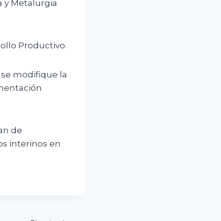
 y Metalurgia
ollo Productivo.
se modifique la
ementación
lan de
s interinos en