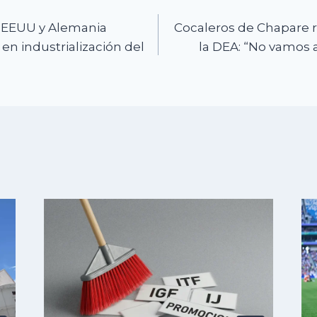
n
 EEUU y Alemania
Cocaleros de Chapare 
en industrialización del
la DEA: “No vamos a