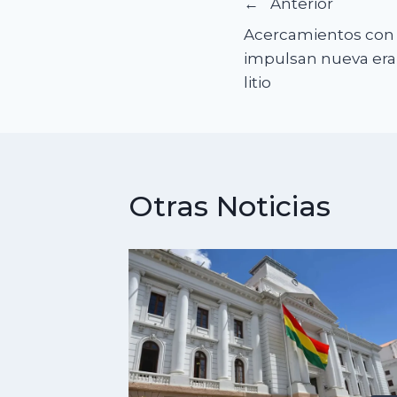
Navegació
Anterior
Acercamientos con
de
impulsan nueva era 
litio
entradas
Otras Noticias