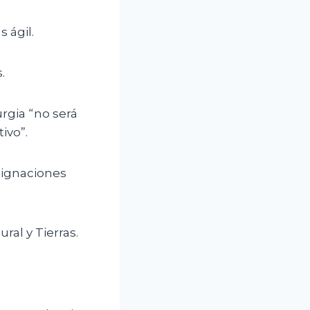
 ágil.
.
rgia “no será
ivo”.
esignaciones
ral y Tierras.