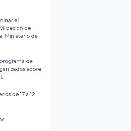
minar el
vilización de
l Ministerio de
l programa de
rganizados sobre
l.
ios de 17 a 12
as