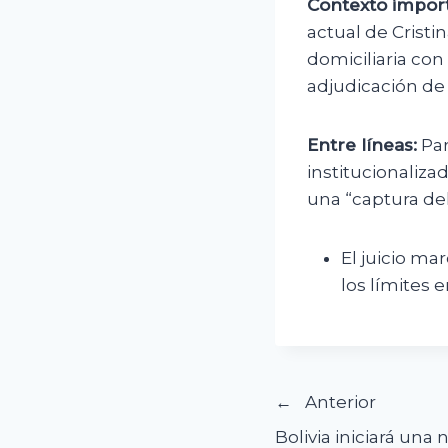
Contexto impor
actual de Crist
domiciliaria con
adjudicación de 
Entre líneas:
Par
institucionalizad
una “captura del
El juicio ma
los límites 
Navegació
Anterior
Bolivia iniciará una 