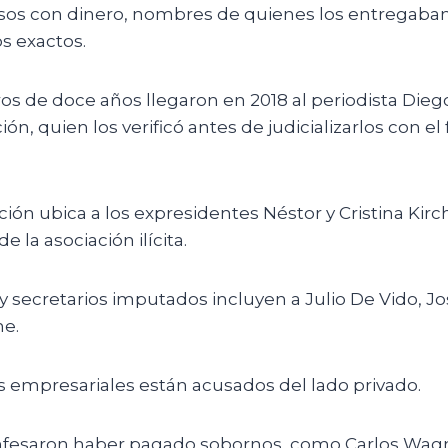
lsos con dinero, nombres de quienes los entregaban 
os exactos.
ros de doce años llegaron en 2018 al periodista Dieg
ión, quien los verificó antes de judicializarlos con el 
ión ubica a los expresidentes Néstor y Cristina Ki
e la asociación ilícita.
y secretarios imputados incluyen a Julio De Vido, J
me.
s empresariales están acusados del lado privado.
fesaron haber pagado sobornos, como Carlos Wagn