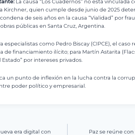
tante:
La causa “Los Cuadernos” no está vinculada c
ina Kirchner, quien cumple desde junio de 2025 dete
 condena de seis años en la causa “Vialidad” por fra
obras públicas en Santa Cruz, Argentina.
a especialistas como Pedro Biscay (CIPCE), el caso 
a de financiamiento ilícito; para Martín Astarita (Fla
 Estado” por intereses privados.
rca un punto de inflexión en la lucha contra la corru
entre poder político y empresarial.
n
nueva era digital con
Paz se reúne con