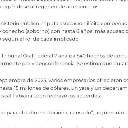
 acogiéndose al régimen de arrepentidos.
inisterio Público imputa asociación ilícita con penas
 y cohecho (soborno) con hasta 6 años, más acusaci
 según el rol de cada implicado.
 Tribunal Oral Federal 7 analiza 540 hechos de corr
rmente por videoconferencia. Se estima que durará 
eptiembre de 2025, varios empresarios ofrecieron
asta 15 millones de dólares, un yate y un departam
la fiscal Fabiana León rechazó los acuerdos:
io para el daño institucional causado”, argumentó 