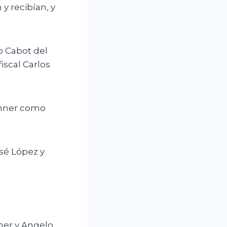
y recibían, y
o Cabot del
fiscal Carlos
rchner como
osé López y
er y Angelo