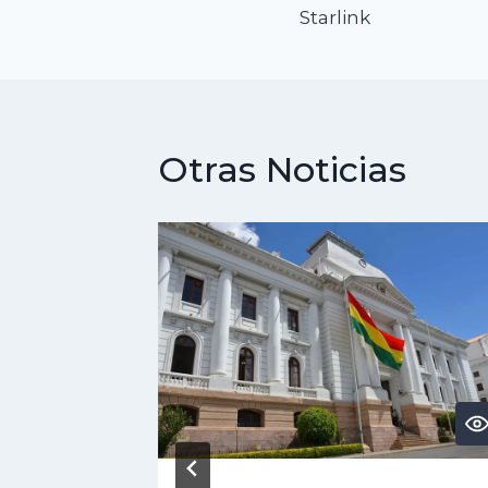
de
Starlink
entradas
Otras Noticias