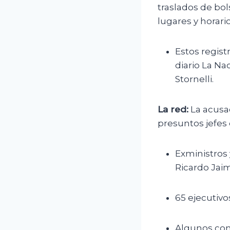
traslados de bo
lugares y horari
Estos regist
diario La Nac
Stornelli.
La red:
La acusac
presuntos jefes d
Exministros 
Ricardo Jai
65 ejecutivo
Algunos con