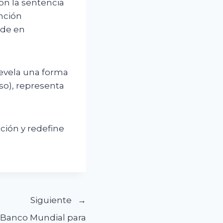
on la sentencia
nción
ude en
revela una forma
cso), representa
pción y redefine
Siguiente
 Banco Mundial para