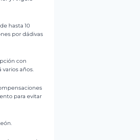
 de hasta 10
ones por dádivas
upción con
varios años.
 compensaciones
ento para evitar
León.