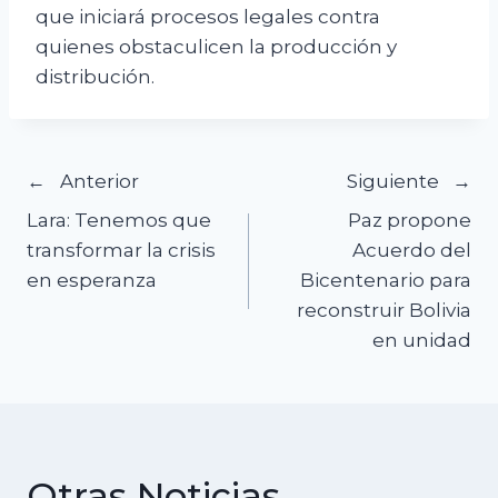
que iniciará procesos legales contra
quienes obstaculicen la producción y
distribución.
Navegación
Anterior
Siguiente
Lara: Tenemos que
Paz propone
de
transformar la crisis
Acuerdo del
en esperanza
Bicentenario para
entradas
reconstruir Bolivia
en unidad
Otras Noticias