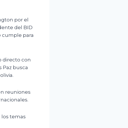
ngton por el
dente del BID
ue cumple para
 directo con
s Paz busca
livia.
en reuniones
nacionales.
n los temas