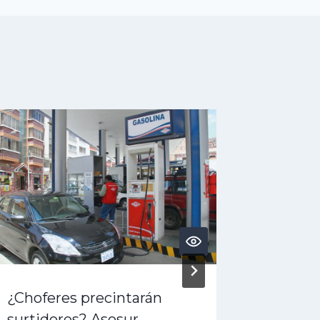
¿Choferes precintarán
¿Crisis
surtidores? Asosur
denunc