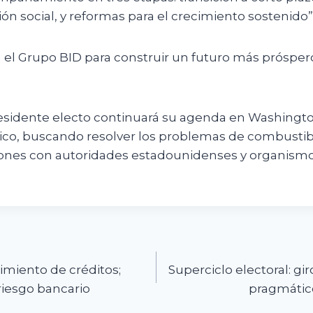
ón social, y reformas para el crecimiento sostenido”
el Grupo BID para construir un futuro más próspero 
esidente electo continuará su agenda en Washingt
o, buscando resolver los problemas de combustible
ones con autoridades estadounidenses y organism
n
imiento de créditos;
Superciclo electoral: gir
riesgo bancario
pragmátic