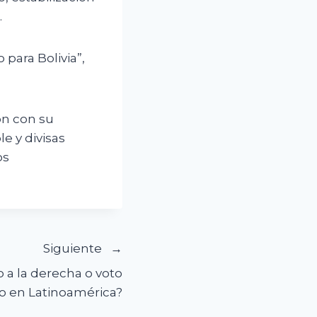
.
para Bolivia”,
on con su
 y divisas
os
Siguiente
o a la derecha o voto
o en Latinoamérica?