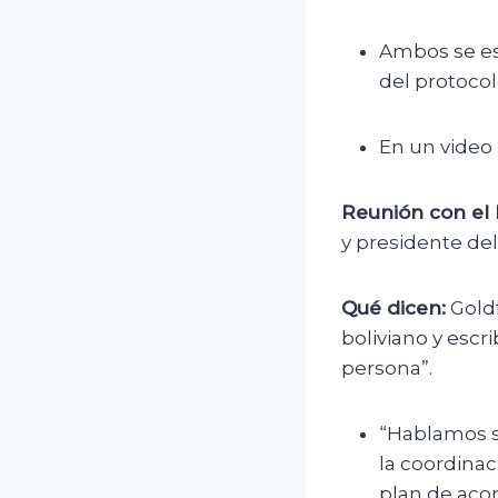
Ambos se es
del protocol
En un video 
Reunión con el 
y presidente de
Qué dicen:
Goldf
boliviano y escri
persona”.
“Hablamos s
la coordinac
plan de acom