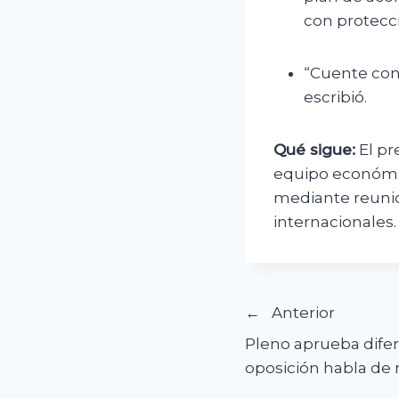
con protecci
“Cuente con 
escribió.
Qué sigue:
El pr
equipo económic
mediante reuni
internacionales.
Navegació
Anterior
Pleno aprueba difer
de
oposición habla de 