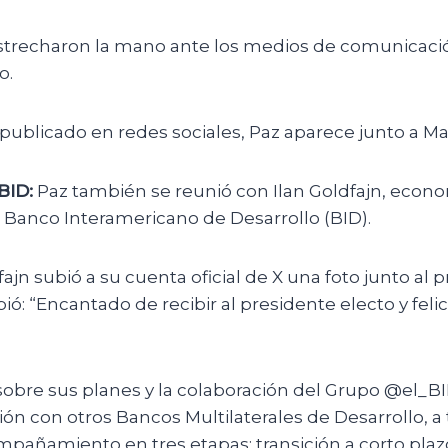
trecharon la mano ante los medios de comunicaci
o.
publicado en redes sociales, Paz aparece junto a M
BID:
Paz también se reunió con Ilan Goldfajn, econo
l Banco Interamericano de Desarrollo (BID).
ajn subió a su cuenta oficial de X una foto junto al 
bió: “Encantado de recibir al presidente electo y felic
obre sus planes y la colaboración del Grupo @el_BI
ión con otros Bancos Multilaterales de Desarrollo, a
pañamiento en tres etapas: transición a corto plazo