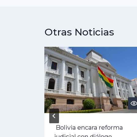
entradas
Otras Noticias
es
Bolivia encara reforma
qué se
judicial con diálogo