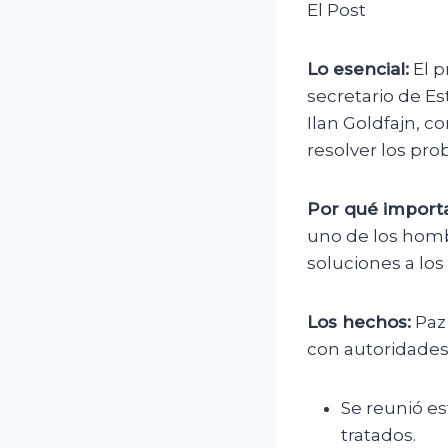
El Post
Lo esencial:
El p
secretario de Es
Ilan Goldfajn, 
resolver los pro
Por qué importa
uno de los homb
soluciones a los
Los hechos:
Paz
con autoridades
Se reunió e
tratados.