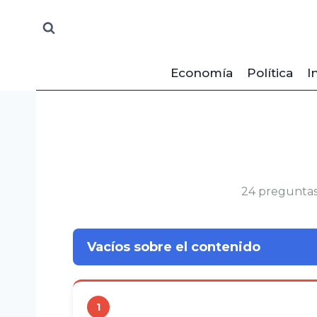
Saltar
al
contenido
Economía
Política
I
24 preguntas
Vacíos sobre el contenido
1